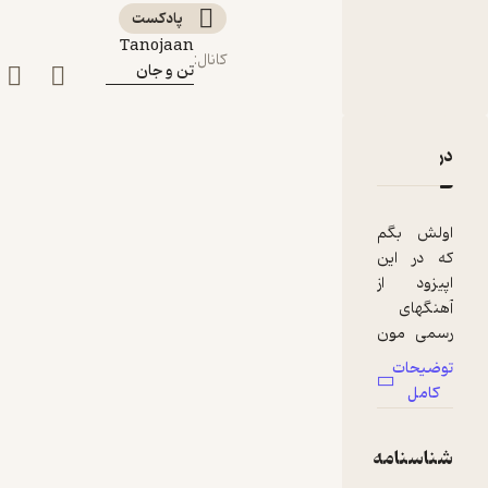
(درباره آسیب نخاعی)
پادکست‌
Tanojaan
کانال
:
تن و جان
دربارۀ چهاردهم: زندگی سخت می گذره، اگه دیوونه نباشی! (درب
نقدها و امتیازها
اولش بگم
که در این
اپیزود از
آهنگهای
رسمی مون
خبری
توضیحات
نیست و
کامل
قراره با
صداگذاری
شناسنامه
متفاوتی
مواجه