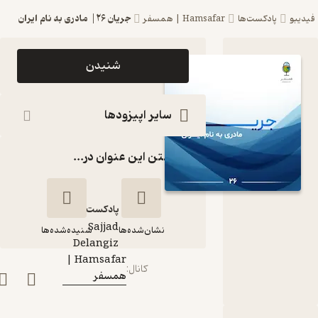
جریان ۲۶| مادری به نام ایران
دیبو
پادکست‌ها
Hamsafar | همسفر
اپیزود جریان
شنیدن
۲۶| مادری به
نام ایران
سایر اپیزودها
پادکست
گذاشتن این عنوان در...
Hamsafar
| همسفر
پادکست‌
Sajjad
نشان‌شده‌ها
شنیده‌شده‌ها
گوینده
:
Delangiz
Hamsafar |
کانال
:
همسفر
جریان ۲۶| مادری به
نام ایران