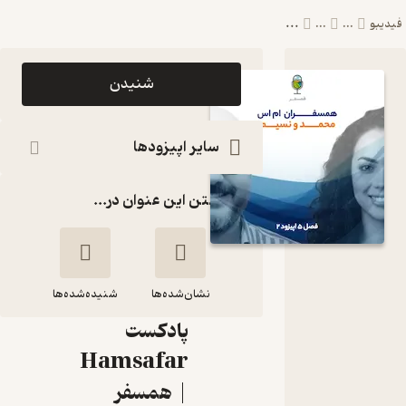
...
بو
...
...
اپیزود فصل ۵
شنیدن
اپیزود ۲ |
همسفـــــران
سایر اپیزودها
ام اس (
گذاشتن این عنوان در...
مهمانها :
محمد رحیم
زاده | نسیم
نشان‌شده‌ها
فتحی )
شنیده‌شده‌ها
پادکست
فصل ۵ اپیزود ۲ |
Hamsafar
همسفـــــران ام
| همسفر
اس ( مهمانها : محمد