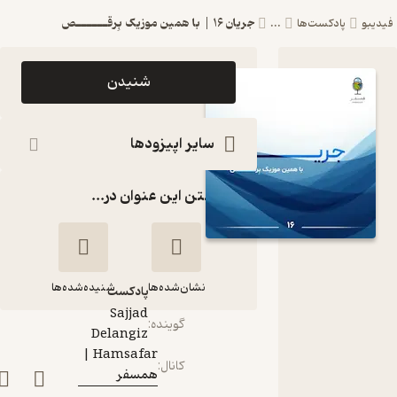
جریان ۱۶ | با همین موزیک بِرقــــــص
دیبو
پادکست‌ها
...
اپیزود جریان
شنیدن
۱۶ | با همین
موزیک
سایر اپیزودها
بِرقــــــص
گذاشتن این عنوان در...
پادکست
Hamsafar
| همسفر
نشان‌شده‌ها
شنیده‌شده‌ها
پادکست‌
Sajjad
گوینده
:
Delangiz
جریان ۱۶ | با همین
Hamsafar |
کانال
:
موزیک بِرقــــــص
همسفر