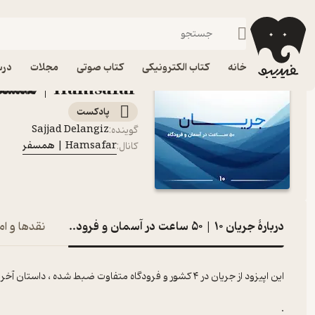
جریان ۱۰ | ۵۰ ساعت در آسمان و فرودگاه
فیدیبو
پادکست‌ها
Hamsafar | همسفر
اپیزود
خانه
کتاب الکترونیکی
کتاب صوتی
مجلات
درس
Hamsafar | همسفر
پادکست‌
Sajjad Delangiz
گوینده
:
Hamsafar | همسفر
کانال
:
دربارۀ جریان ۱۰ | ۵۰ ساعت در آسمان و فرودگاه
نقدها و ام
این اپیزود از جریان در ۴ کشور و فرودگاه متفاوت ضبط شده ، داستان آخرین سفر من از جزیره ی بالی به مقصدی که در این اپیزود خواهید شنید
.