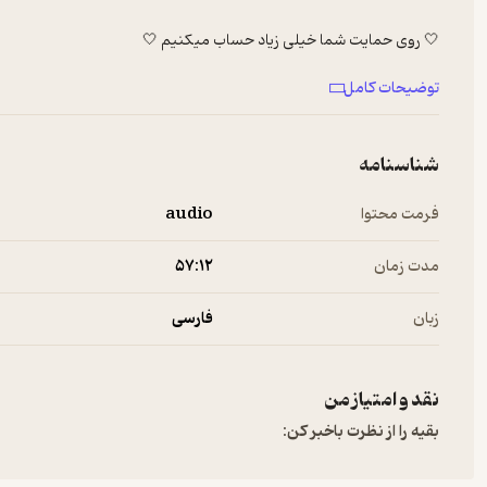
🤍 روی حمایت شما خیلی زیاد حساب میکنیم 🤍
توضیحات کامل
تلگرام همسفر
https://t.me/hamsafarpod
شناسنامه
اینستاگرام همسفر
فرمت محتوا
audio
m/hamsafarpod/profilecard/?igsh=MXU4Z29mYmpyZnozYg==
Hosted on A. See
a.com/privacy
for more information.
مدت زمان
۵۷:۱۲
زبان
فارسی
نقد و امتیاز من
بقیه را از نظرت باخبر کن: