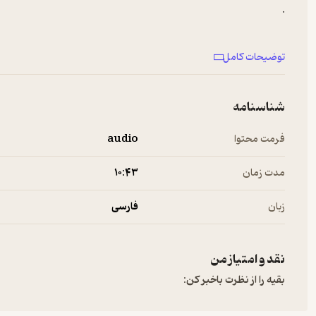
.
این اپیزود از جریان توسط خود شما با صدای قشنگتون خلق شده ، مرس
توضیحات کامل
پیج اینستای همسفر
arpod?igsh=MXU4Z29mYmpyZnozYg%3D%3D&utm_source=qr
شناسنامه
کانال تلگرام
فرمت محتوا
audio
https://t.me/hamsafarpod
Hosted on A. See
a.com/privacy
for more information.
مدت زمان
۱۰:۴۳
زبان
فارسی
نقد و امتیاز من
بقیه را از نظرت باخبر کن: