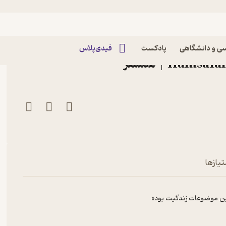
زود فصل ۳ اپیزود ۸ | مهاجرت معکوس ( مهمان :
ی و دانشگاهی
پادکست
فیدی‌پلاس
تیازها
ترین موضوعات زندگیت بوده