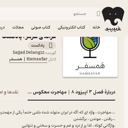
فصل ۳ اپیزود ۸ | مهاجرت معکوس ( مهمان : غزاله ی هرمز )
فیدیبو
پادکست‌ها
Hamsafar | همسفر
اپی
خانه
کتاب الکترونیکی
کتاب صوتی
مجلات
درس
غزاله ی هرمز ) پادکست Hamsafar | همسفر
پادکست‌
Sajjad Delangiz
گوینده
:
Hamsafar | همسفر
کانال
:
دربارۀ فصل ۳ اپیزود ۸ | مهاجرت معکوس ( مهمان : غزاله ی هرمز )
نقدها و ام
....مهاجرت ، واژه ای که اگه در ایران متولد شده باشی حتماً یکی از مهم
...رفتن ، موندن ، برگشتن
.واژگانی کوتاه ، امّا پر از درد و غم و حسرت و سختی و‌ تنهایی