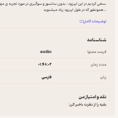
.سعی کردیم در این اپیزود ، بدون سانسور و سوگیری در مورد تجربه ی
...همونطور که در طول اپیزود زیاد میشنوید
...تاکید میکنیم که
توضیحات کامل
مهاجرت یه امر پیچیده و کاملاً شخصیه و هر کسی با شناخت کامل نس
بگیره و اینکه ممکنه دو نفر در یه شرایط کاملاً مشابه درصد رضایت متف
شناسنامه
پیج مهمان این اپیزود
Hormuzhouse
فرمت محتوا
audio
ممنونم‌ بابت حمایت همیشگیتون
مدت زمان
۰۱:۴۸:۰۲
Hosted on A. See
a.com/privacy
for more information.
زبان
فارسی
نقد و امتیاز من
بقیه را از نظرت باخبر کن: