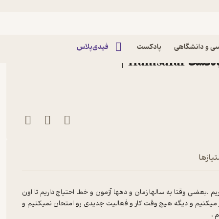
ود فصل ۲ اپیزود ۴ | در جستجوی آن ، آنِ دیگر
ی و دانشگاهی
پادکست
فیدی‌پلاس
(مهمان : مائده جامی ) پادکست Hamsafar |
تیازها
یم .بعضی وقتا به سالها زمان و دهها آزمون و خطا احتیاج داریم تا اون
 میکنیم و دیگه هیچ وقت کار و فعالیت جدیدی ر‌و امتحان نمیکنیم و
 .