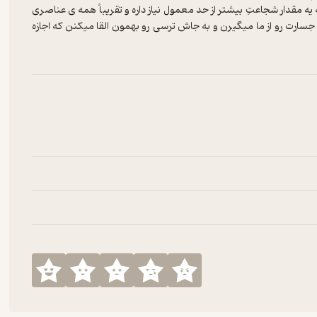
 یه مقدار شجاعتِ بیشتر از حد معمول نیاز داره و تقریباً همه ی عناصری
ارت ر‌و از ما میگیرن و به جاش ترسی ر‌و بهمون القا میکنن که اجازه
تمام محدودیت ها و باید ها و نبایدهایی که در گذشته واسش وجود داشته
 میشنویم .
 . همسفر ، ر‌وز به ر‌وز داره به هدفی که داره نزدیک تر میشه و به
 به هیچ عنوان امکان پذیر نبود .
ر روز قدمی به سمت بهبود کیفیت برداریم ‌و در کنار هم پیشرفت کنیم .