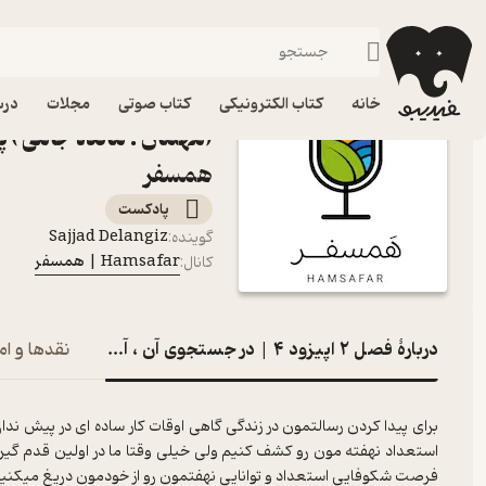
فصل ۲ اپیزود ۴ | در جستجوی آن ، آنِ دیگر (مهمان : مائده جامی )
فیدیبو
پادکست‌ها
Hamsafar | همسفر
اپیز
خانه
کتاب الکترونیکی
کتاب صوتی
مجلات
درس
همسفر
پادکست‌
Sajjad Delangiz
گوینده
:
Hamsafar | همسفر
کانال
:
دربارۀ فصل ۲ اپیزود ۴ | در جستجوی آن ، آنِ دیگر (مهمان : مائده جامی )
نقدها و ام
برای پیدا کردن رسالتمون در زندگی گاهی اوقات کار ساده ای در پیش ندار
استعداد نهفته مون رو کشف کنیم ولی خیلی وقتا ما در اولین قدم گیر
فرصت شکوفایی استعداد و توانایی نهفتمون رو از خودمون دریغ میکنیم