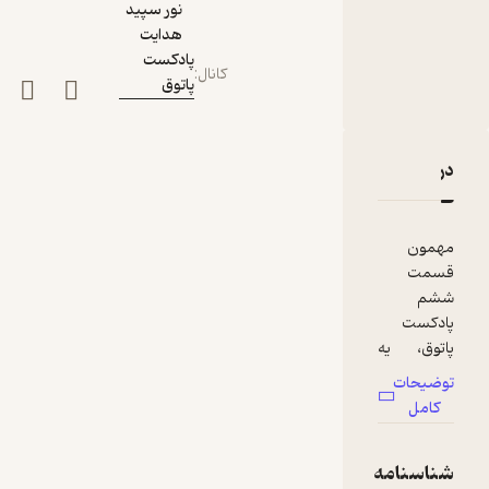
نور سپید
هدایت
پادکست
کانال
:
پاتوق
دربارۀ مهمان پاتوق ششم: دلبر؛ داد از غم تنهایی
نقدها و امتیازها
مهمون
قسمت
ششم
پادکست
پاتوق، یه
دختر بلوچ
توضیحات
است که
کامل
مهمترین
آرزوش
شناسنامه
داشتن