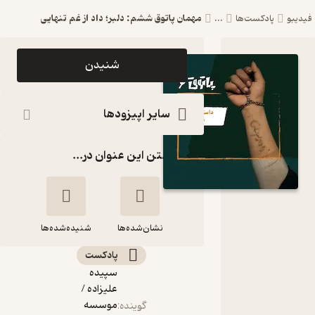
مهمان پاتوق ششم: دلبر؛ داد از غم تنهایی
فیدیبو
پادکست‌ها
...
اپیزود
شنیدن
مهمان
پاتوق
سایر اپیزودها
ششم:
گذاشتن این عنوان در...
دلبر؛ داد از
غم تنهایی
پادکست
نشان‌شده‌ها
پاتوق
شنیده‌شده‌ها
پادکست‌
سپیده
مهمان پاتوق ششم:
علیزاده /
دلبر؛ داد از غم تنهایی
موسسه
گوینده
: