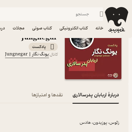
اربابان پدرسالاری
فیدیبو
پادکست‌ها
یونگ نگار | Jungnegar
اپیزود اربابان پدرسالار
خانه
کتاب الکترونیکی
کتاب صوتی
مجلات
درس
Jungnegar
پادکست‌
یونگ نگار | Jungnegar
کانال
:
دربارۀ اربابان پدرسالاری
نقدها و امتیازها
زئوس، پوزیدون، هادس