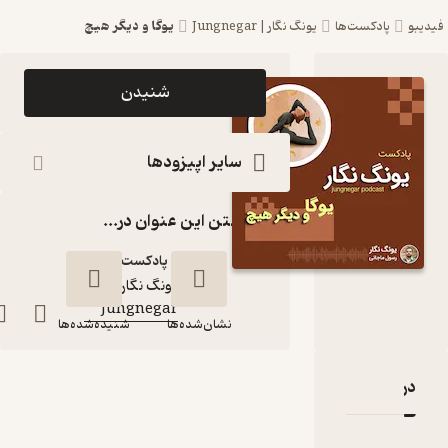
یوگا و دیگر هیچ
یبو
پادکست‌ها
یونگ نگار | Jungnegar
اپیزود یوگا و
شنیدن
دیگر هیچ
پادکست یونگ
سایر اپیزودها
نگار |
گذاشتن این عنوان در...
Jungnegar
پادکست‌
یونگ نگار |
کانال
:
Jungnegar
نشان‌شده‌ها
شنیده‌شده‌ها
دربارۀ یوگا و دیگر هیچ
نقدها و امتیازها
یوگا و دیگر هیچ