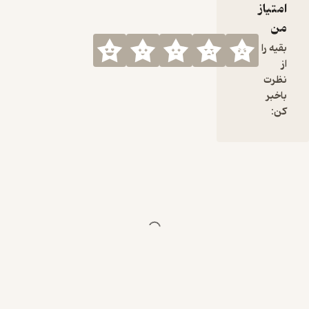
امتیاز
پایین ستون
من
فقراتش
چنبره زده؛
بقیه را
یوگا راهیه
از
برای بیدار
نظرت
کردن این
باخبر
مار و هدایت
کن:
انرژیش به
سمت
چاکراهای
بالاتر که کلی
داستان
داره…
حالا یونگ
همه این
فرآیندهای
یوگا رو از
زاویه