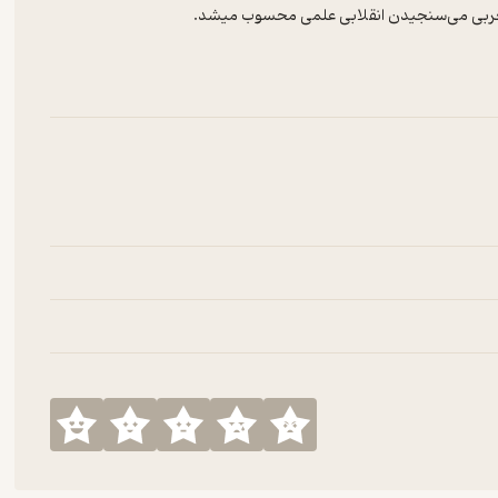
م تجربی می‌سنجیدن انقلابی علمی محسوب میشد.
 زمان، در برابر یونگ ایستاد و اونو به پیامبری متهم کرد.
اون‌ها برای ارائه داره، چیزی که برای انسان مدرن قابل پذیرش و به شدت
که به مفهوم روح می‌پردازه…
رو با ما درمیون بذارید.🙏