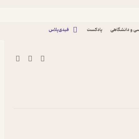
سان مدرن پادکست یونگ نگار |
ی و دانشگاهی
پادکست
فیدی‌پلاس