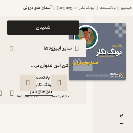
آسمان های درونی
یبو
پادکست‌ها
یونگ نگار | Jungnegar
اپیزود آسمان
شنیدن
های درونی
پادکست یونگ
سایر اپیزودها
نگار |
گذاشتن این عنوان در...
Jungnegar
پادکست‌
یونگ نگار |
کانال
:
Jungnegar
نشان‌شده‌ها
شنیده‌شده‌ها
دربارۀ آسمان های درونی
نقدها و امتیازها
آسمان های درونی