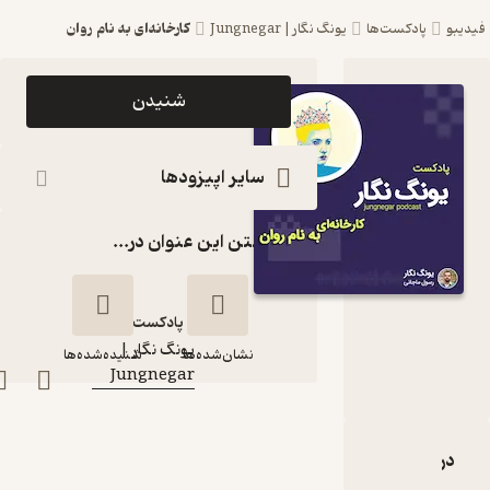
کارخانه‌ای به نام روان
یبو
پادکست‌ها
یونگ نگار | Jungnegar
اپیزود
شنیدن
کارخانه‌ای به
نام روان
سایر اپیزودها
پادکست یونگ
گذاشتن این عنوان در...
نگار |
Jungnegar
پادکست‌
یونگ نگار |
نشان‌شده‌ها
شنیده‌شده‌ها
کانال
:
Jungnegar
کارخانه‌ای به نام روان
دربارۀ کارخانه‌ای به نام روان
نقدها و امتیازها