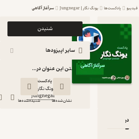
سرآغاز آگاهی
یبو
پادکست‌ها
یونگ نگار | Jungnegar
اپیزود سرآغاز
شنیدن
آگاهی
پادکست یونگ
سایر اپیزودها
نگار |
گذاشتن این عنوان در...
Jungnegar
پادکست‌
یونگ نگار |
کانال
:
Jungnegar
نشان‌شده‌ها
شنیده‌شده‌ها
دربارۀ سرآغاز آگاهی
نقدها و امتیازها
سرآغاز آگاهی