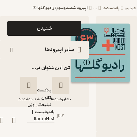
اپیزود شصت‌وسوم: رادیو گلها (۱)
دیبو
پادکست‌ها
...
اپیزود اپیزود
شنیدن
شصت‌وسوم:
رادیو گلها (۱)
سایر اپیزودها
پادکست
گذاشتن این عنوان در...
رادیونیست |
RadioNist
پادکست‌
کانون
نشان‌شده‌ها
شنیده‌شده‌ها
گوینده
:
تبلیغاتی اوژن
رادیونیست |
کانال
:
RadioNist
اپیزود شصت‌وسوم:
رادیو گلها (۱)