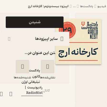
اپیزود بیست‌و‌نهم: کارخانه ارج
دیبو
پادکست‌ها
...
اپیزود اپیزود
شنیدن
بیست‌و‌نهم:
کارخانه ارج
سایر اپیزودها
پادکست
گذاشتن این عنوان در...
رادیونیست |
RadioNist
پادکست‌
کانون
نشان‌شده‌ها
شنیده‌شده‌ها
گوینده
:
تبلیغاتی اوژن
رادیونیست |
کانال
:
RadioNist
اپیزود بیست‌و‌نهم:
کارخانه ارج