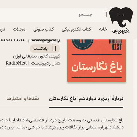
اپیزود دوازدهم: باغ نگارستان
فیدیبو
پادکست‌ها
رادیونیست | RadioNist
اپیزود اپیزود دوازدهم: 
خانه
کتاب الکترونیکی
کتاب صوتی
مجلات
درس
رادیونیست | RadioNist
پادکست‌
کانون تبلیغاتی اوژن
گوینده
:
رادیونیست | RadioNist
کانال
:
دربارۀ اپیزود دوازدهم: باغ نگارستان
نقدها و امتیازها
باغ نگارستان قدمتی به وسعت تاریخ دارد. از فتحعلی‌شاه قاجار تا دود
دانشگاه تهران، مکانی پر از اتفاقات ریز و درشت با حواشی جذاب. اپیزود