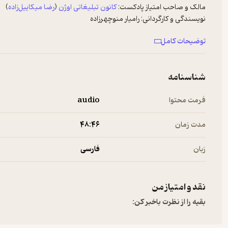
مالک و صاحب امتیاز پادکست:
کانون تبلیغاتی اوژن
(
رضا میکاییل‌زاده
)
نویسندگی و کارگردانی:
رامیار منوچهرزاده
دستیار کارگردان:
نگین فیروزی
توضیحات کامل
پژوهش، گردآوری و گفتگو:
نگین فیروزی، محسن عباسی
دستیاران تحقیق:
نگین فیروزی، شکیبا موسی‌زاده
گویندگان:
نگین فیروزی، محسن عباسی
شناسنامه
تدوینگر:
فرزانه رضایی
مشاور پژوهشی:
فرزانه ابراهیم‌زاده
فرمت محتوا
audio
ساخت و تنظیم موسیقی:
محمد برزیده و آیدین انزابی‌پور
طراحی و ساخت هویت بصری:
استودیو ملی
ساخت موشن:
مسعود زراعت‌کار
مدت زمان
۴۸:۴۶
انتشار و پشتیبانی فضای مجازی:
محمد حدادی
زبان
فارسی
Website:
https://radionist.com/
Instagram:
https://instagram.com/radio.nist
Telegram:
https://t.me/https://t.me/radionistpod
نقد و امتیاز من
Twitter/X:
https://twitter.com/radionist_
بقیه را از نظرت باخبر کن: