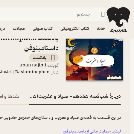
شب‌قصه هف
فیدیبو
پادکست‌ها
Dastaminophen| شاهنامه با داستامینوفن
اپیزود شب‌قصه هفدهم- 
خانه
کتاب الکترونیکی
کتاب صوتی
مجلات
درس
داستامینوفن
پادکست‌
iman najimi
گوینده
:
Dastaminophen| شاهنامه با داستامینوفن
کانال
:
دربارۀ شب‌قصه هفدهم- صیاد و عفریت(هزار و یک شب)
نقدها و ام
در این قسمت به قصه‌ی صیاد و عفریت و داستان‌های خمره‌ی جادویی 
لینک حمایت مالی از داستامینوفن