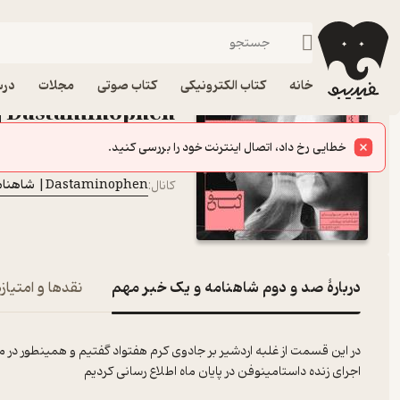
صد و دوم 
فیدیبو
پادکست‌ها
Dastaminophen| شاهنامه با داستامینوفن
اپیزود صد و دوم شاهنا
خانه
کتاب الکترونیکی
کتاب صوتی
مجلات
درس
Dastaminophen| شاهنامه با داستامینوفن
پادکست‌
خطایی رخ داد، اتصال اینترنت خود را بررسی کنید.
iman najimi
گوینده
:
Dastaminophen| شاهنامه با داستامینوفن
کانال
:
دربارۀ صد و دوم شاهنامه و یک خبر مهم
نقدها و امتیازه
در این قسمت از غلبه اردشیر بر جادوی کرم هفتواد گفتیم و همینطور در م
اجرای زنده داستامینوفن در پایان ماه اطلاع رسانی کردیم