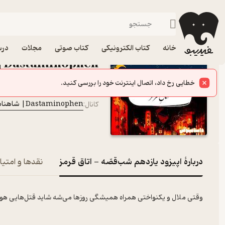
اپیزود یاز
فیدیبو
پادکست‌ها
Dastaminophen| شاهنامه با داستامینوفن
اپیزود اپیزود یازدهم شب
خانه
کتاب الکترونیکی
کتاب صوتی
مجلات
درس
Dastaminophen| شاهنامه با داستامینوفن
پادکست‌
خطایی رخ داد، اتصال اینترنت خود را بررسی کنید.
iman najimi
گوینده
:
Dastaminophen| شاهنامه با داستامینوفن
کانال
:
دربارۀ اپیزود یازدهم شب‌قصّه - اتاق قرمز
نقدها و امتیا
وقتی ملال و یکنواختی همراه همیشگی روزها می‌شه شاید قتل‌هایی هوشم