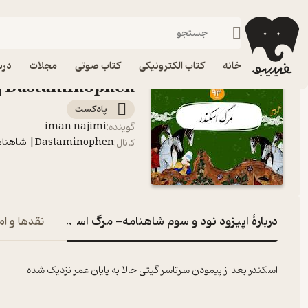
اپیزود نو
فیدیبو
پادکست‌ها
Dastaminophen| شاهنامه با داستامینوفن
اپیزود اپیزود نود و سو
خانه
کتاب الکترونیکی
کتاب صوتی
مجلات
درس
Dastaminophen| شاهنامه با داستامینوفن
پادکست‌
iman najimi
گوینده
:
Dastaminophen| شاهنامه با داستامینوفن
کانال
:
دربارۀ اپیزود نود و سوم شاهنامه- مرگ اسکندر
نقدها و ام
اسکندر بعد از پیمودن سرتاسر گیتی حالا به پایان عمر نزدیک شده