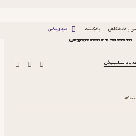
د و سوم شاهنامه- مرگ اسکندر
م شاهنامه- مرگ اسکندر پادکست
ی و دانشگاهی
پادکست
فیدی‌پلاس
تیازها