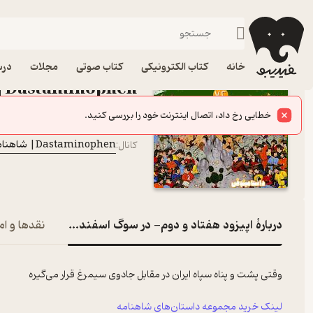
اپیزود هفت
فیدیبو
پادکست‌ها
Dastaminophen| شاهنامه با داستامینوفن
اپیزود اپیزود هفتاد و 
خانه
کتاب الکترونیکی
کتاب صوتی
مجلات
درس
Dastaminophen| شاهنامه با داستامینوفن
پادکست‌
iman najimi
گوینده
:
Dastaminophen| شاهنامه با داستامینوفن
کانال
:
دربارۀ اپیزود هفتاد و دوم- در سوگ اسفندیار
نقدها و ام
وقتی پشت و پناه سپاه ایران در مقابل جادوی سیمرغ قرار می‌گیره
لینک خرید مجموعه داستان‌های شاهنامه