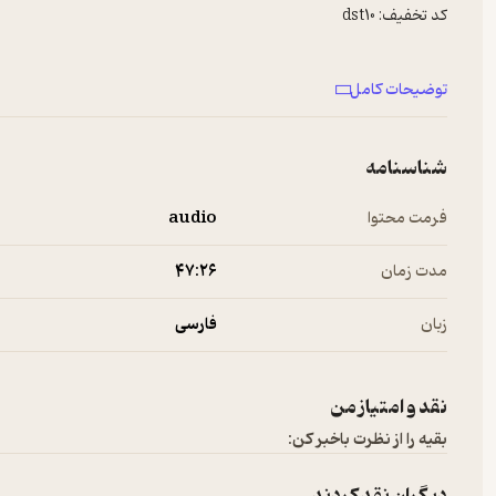
کد تخفیف: dst10
توضیحات کامل
وبسایت شینا صنعت پارس
لینک حمایت مالی از شاهنامه به نثر
شناسنامه
Paypal link
فرمت محتوا
audio
وبسایت داستامینوفن
مدت زمان
۴۷:۲۶
Hosted on A. See
a.com/privacy
for more information.
برای پیشنهادها و تبلیغات در پادکست فارسی با ما در ارتباط باشید:
زبان
فارسی
info@Newsha.com
See
omnystudio.com/listener
for privacy information.
نقد و امتیاز من
بقیه را از نظرت باخبر کن: