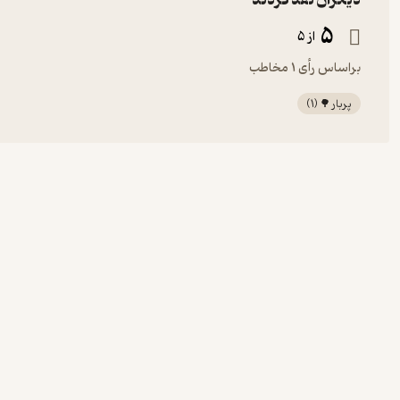
دیگران نقد کردند
5
از 5
براساس رأی 1 مخاطب
پربار 🌳
(
1
)