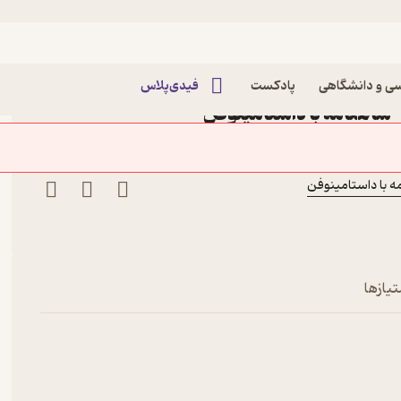
اد و دوم- در سوگ اسفندیار
دوم- در سوگ اسفندیار پادکست
ی و دانشگاهی
پادکست
فیدی‌پلاس
تیازها