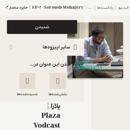
EP02-Soroush Mohajery | جایزه معمار ۰۲
دیبو
پادکست‌ها
...
اپیزود
شنیدن
EP02-
Soroush
سایر اپیزودها
Mohajery
گذاشتن این عنوان در...
| جایزه
معمار ۰۲
پادکست
نشان‌شده‌ها
ویدئوکست
شنیده‌شده‌ها
پلازا |
EP02-Soroush
Plaza
Mohajery |
Vodcast
جایزه معمار ۰۲