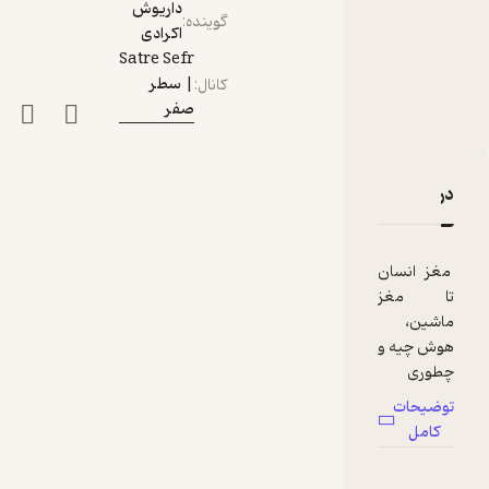
داریوش
گوینده
:
اکرادی
Satre Sefr
| سطر
کانال
:
صفر
دربارۀ اپیزود 02 - فصل اول: هوش مصنوعی یعنی چی؟
نقدها و امتیازها
مغز انسان
تا مغز
ماشین،
هوش چیه و
چطوری
تعریف
توضیحات
می‌شه؟
کامل
تو این
قسمت،