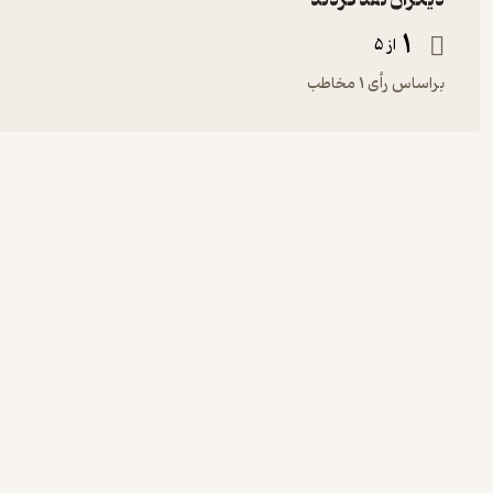
دیگران نقد کردند
1
از 5
براساس رأی 1 مخاطب