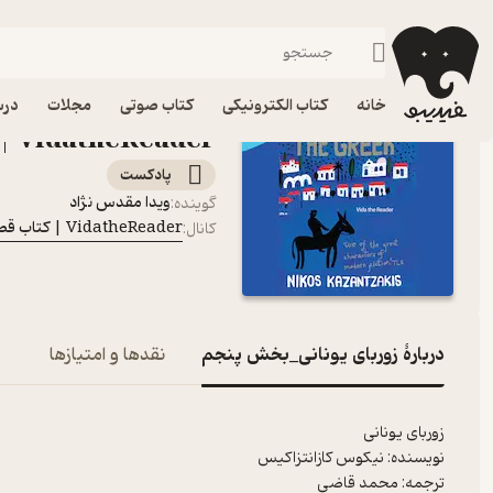
زوربای یونانی_بخش
فیدیبو
پادکست‌ها
VidatheReader | ‌کتاب قصه با ویدا
اپیزود زوربای یونانی_
خانه
کتاب الکترونیکی
کتاب صوتی
مجلات
درس
VidatheReader | ‌کتاب قصه با ویدا
پادکست‌
ویدا مقدس نژاد
گوینده
:
VidatheReader | ‌کتاب قصه با ویدا
کانال
:
دربارۀ زوربای یونانی_بخش پنجم
نقدها و امتیازها
زوربای یونانی
نویسنده: نیکوس کازانتزاکیس
ترجمه: محمد قاضی