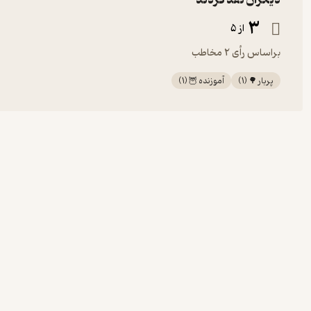
دیگران نقد کردند
3
از 5
براساس رأی 2 مخاطب
پربار 🌳
(
1
)
آموزنده 🦉
(
1
)