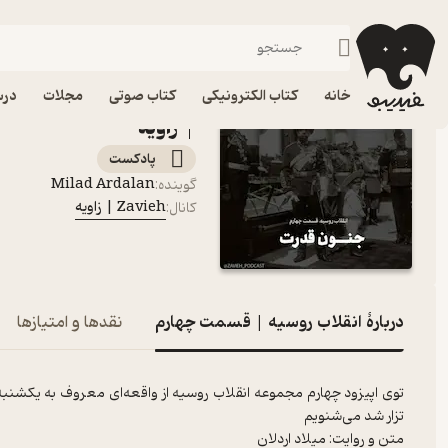
انقلاب روسیه | قسمت چهارم
فیدیبو
پادکست‌ها
Zavieh | زاویه
خانه
کتاب الکترونیکی
کتاب صوتی
مجلات
درس
| زاویه
پادکست‌
Milad Ardalan
گوینده
:
Zavieh | زاویه
کانال
:
دربارۀ انقلاب روسیه | قسمت چهارم
نقدها و امتیازها
توی اپیزود چهارم مجموعه انقلاب روسیه از واقعه‌ای معروف به یکشنبه
تزار شد می‌شنویم
متن و روایت: میلاد اردلان