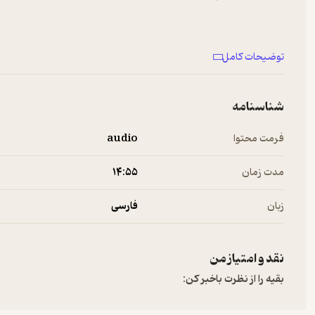
حمایت مالی
توضیحات کامل
Hosted on A. See
a.com/privacy
for more information.
شناسنامه
فرمت محتوا
audio
مدت زمان
۱۴:۵۵
زبان
فارسی
نقد و امتیاز من
بقیه را از نظرت باخبر کن: