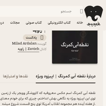
نقطه آبی کمرنگ | اپیزود ویژه
فیدیبو
پادکست‌ها
Zavieh | زاویه
خانه
کتاب الکترونیکی
کتاب صوتی
مجلات
درس
| زاویه
پادکست‌
Milad Ardalan
گوینده
:
Zavieh | زاویه
کانال
:
دربارۀ نقطه آبی کمرنگ | اپیزود ویژه
نقدها و امتیازها
نقطه آبی کمرنگ اسم عکس معروفیه که کاووشگر وویجر یک از زمین م
توی این اپیزود ویژه یه نگاهی بهش انداختم، چیزی که برای خودم معنای
.از هفته آینده هم مجموعه انقلاب آمریکا توی پنج قسمت شروع میشه