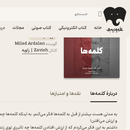
کلمه‌ها
فیدیبو
پادکست‌ها
Zavieh | زاویه
اپیزود کلمه‌ها پادکست Zavieh | زاویه
خانه
کتاب الکترونیکی
کتاب صوتی
مجلات
درس
پادکست‌
Milad Ardalan
گوینده
:
Zavieh | زاویه
کانال
:
دربارۀ کلمه‌ها
نقدها و امتیازها
یه مدتی هست بیشتر از قبل به کلمه‌ها فکر می‌کنم. به اینکه کلمه‌ها چ
و ارزش می‌افتن!
داشتم به این فکر می‌کردم که از ارزش افتادن کلمه‌ها چه تاثیری توی