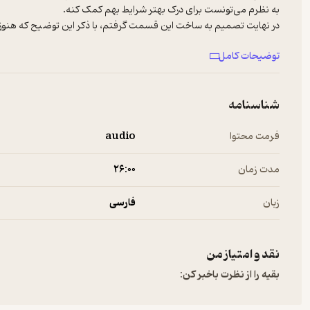
به نظرم می‌تونست برای درک بهتر شرایط بهم کمک کنه.
در نهایت تصمیم به ساخت این قسمت گرفتم، با ذکر این توضیح که هنوز 
توضیحات کامل
Music:
Farhad Mehrad - Khiyale Khoshi
B.B. King - The Thrill Is Gone ft. Tracy Chapman
شناسنامه
Bloodfest - Hannibal
Manchester Orchestra - Virgin
فرمت محتوا
audio
حمایت مالی
Hosted on A. See
a.com/privacy
for more information.
مدت زمان
۲۶:۰۰
زبان
فارسی
نقد و امتیاز من
بقیه را از نظرت باخبر کن: