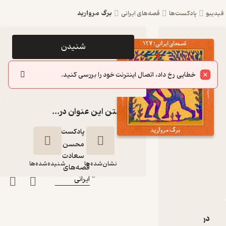
برگ مروارید
فیدیبو
پادکست‌ها
قصه‌های ایرانی
اپیزود برگ
شنیدن
مروارید
خطایی رخ داد، اتصال اینترنت خود را بررسی کنید.
پادکست
سایر اپیزودها
قصه‌های
گذاشتن این عنوان در...
ایرانی
پادکست‌
محسن
گوینده
:
سعادت
نشان‌شده‌ها
شنیده‌شده‌ها
قصه‌های
کانال
:
ایرانی
برگ مروارید
دربارۀ برگ مروارید
نقدها و امتیازها