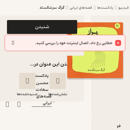
گرگ سرشکسته
فیدیبو
پادکست‌ها
قصه‌های ایرانی
اپیزود گرگ
شنیدن
سرشکسته
خطایی رخ داد، اتصال اینترنت خود را بررسی کنید.
پادکست
سایر اپیزودها
قصه‌های
گذاشتن این عنوان در...
ایرانی
پادکست‌
محسن
گوینده
:
سعادت
نشان‌شده‌ها
شنیده‌شده‌ها
قصه‌های
کانال
:
ایرانی
گرگ سرشکسته
دربارۀ گرگ سرشکسته
نقدها و امتیازها