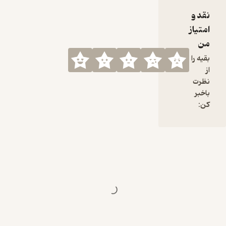
پادکست
نقد و
چطور درست
امتیاز
می‌شه. چند
من
وقتی قصه
خواندیم و
بقیه را
احساس
از
کردم اگر
نظرت
متن فارسی
باخبر
متداول به
کن:
فارسی دری
(لهجه
هراتی
آن‌طور که
خود بچه‌ها
می‌گویند)
که بچه‌ها
آشنایی
بیشتری
داشتند