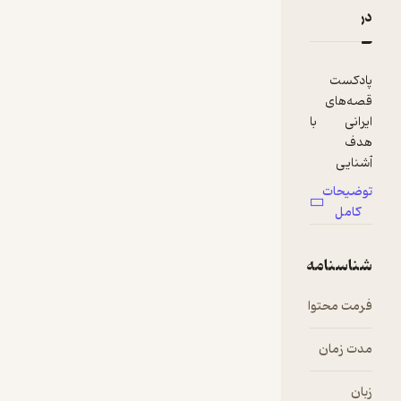
دربارۀ زن پدر و دختر یتیم
نقدها و امتیازها
پادکست
قصه‌های
ایرانی با
هدف
آشنایی
علاقه‌مندان
توضیحات
به قصه‌های
کامل
شفاهی
منتشر
شناسنامه
می‌گردد.
داستان
فرمت محتوا
audio
ترکیبی
است از
داستان
مدت زمان
۱۲:۵۵
سیندرلا و
هانسل و
زبان
فارسی