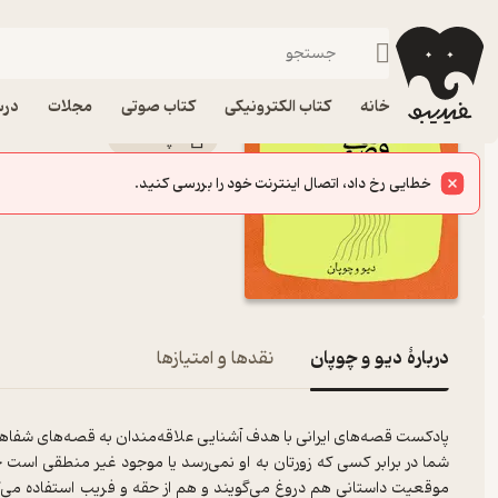
دیو و چوپان
فیدیبو
پادکست‌ها
قصه‌های ایرانی
اپیزود دیو و چوپان پادک
خانه
کتاب الکترونیکی
کتاب صوتی
مجلات
درس
پادکست‌
محسن سعادت
گوینده
:
خطایی رخ داد، اتصال اینترنت خود را بررسی کنید.
قصه‌های ایرانی
کانال
:
دربارۀ دیو و چوپان
نقدها و امتیازها
پادکست قصه‌های ایرانی با هدف آشنایی علاقه‌مندان به قصه‌های شفاه
شما در برابر کسی که زورتان به او نمی‌رسد یا موجود غیر منطقی است چه 
موقعیت داستانی هم دروغ می‌گویند و هم از حقه و فریب استفاده می‌