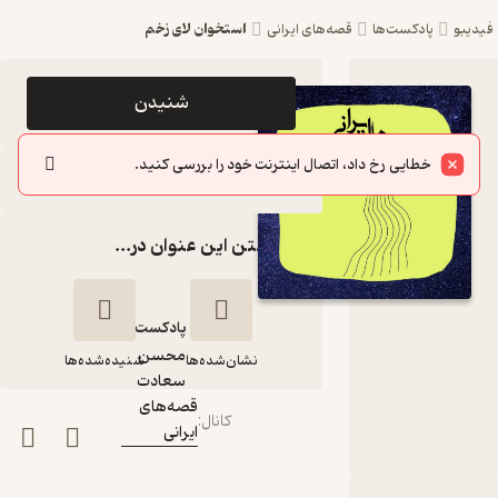
استخوان لای زخم
فیدیبو
پادکست‌ها
قصه‌های ایرانی
اپیزود
شنیدن
استخوان
خطایی رخ داد، اتصال اینترنت خود را بررسی کنید.
لای زخم
سایر اپیزودها
پادکست
گذاشتن این عنوان در...
قصه‌های
ایرانی
پادکست‌
محسن
نشان‌شده‌ها
شنیده‌شده‌ها
گوینده
:
سعادت
قصه‌های
کانال
:
ایرانی
استخوان لای زخم