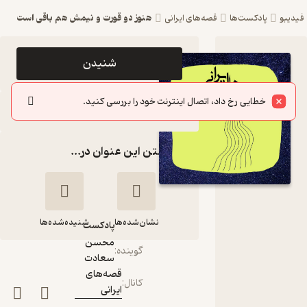
هنوز دو قورت و نیمش هم باقی است
فیدیبو
پادکست‌ها
قصه‌های ایرانی
اپیزود هنوز
شنیدن
دو قورت و
خطایی رخ داد، اتصال اینترنت خود را بررسی کنید.
نیمش هم
سایر اپیزودها
باقی است
گذاشتن این عنوان در...
پادکست
قصه‌های
ایرانی
نشان‌شده‌ها
شنیده‌شده‌ها
پادکست‌
محسن
گوینده
:
سعادت
هنوز دو قورت و
قصه‌های
کانال
:
نیمش هم باقی است
ایرانی