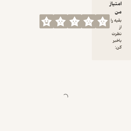
امتیاز
من
بقیه را
از
نظرت
باخبر
کن: