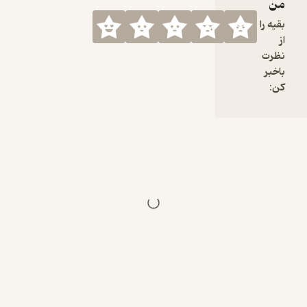
من
بقیه را
از
نظرت
باخبر
کن: