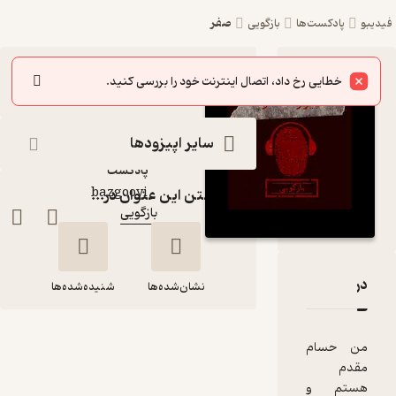
صفر
فیدیبو
پادکست‌ها
بازگویی
اپیزود صفر
شنیدن
خطایی رخ داد، اتصال اینترنت خود را بررسی کنید.
پادکست
بازگویی
سایر اپیزودها
پادکست‌
bazgooyi
گوینده
:
گذاشتن این عنوان در...
بازگویی
کانال
:
دربارۀ صفر
نقدها و امتیازها
نشان‌شده‌ها
شنیده‌شده‌ها
من حسام
صفر
مقدم
هستم و