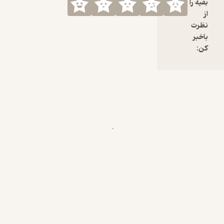
طرفانه ای از
بقیه را
جزئیات
از
مهمترین،
نظرت
مشهورترین
باخبر
یا جنجالی
کن:
ترین پرونده
های جنایی
ایران داشته
باشم. قطعا
پادکستهای
فارسی
خیلی خوبی
با موضوعات
جنایی - چه
پرونده های
داخلی و چه
پرونده های
خارجی - در
حال تولید و
پخشه اما