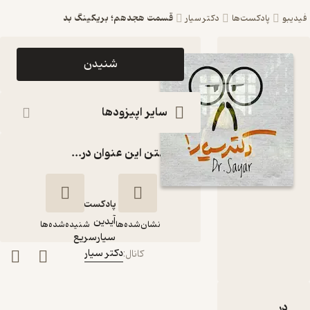
قسمت هجدهم؛ بریکینگ بد
فیدیبو
پادکست‌ها
دکتر سیار
اپیزود
شنیدن
قسمت
هجدهم؛
سایر اپیزودها
بریکینگ بد
گذاشتن این عنوان در...
پادکست
دکتر سیار
پادکست‌
آیدین
نشان‌شده‌ها
شنیده‌شده‌ها
گوینده
:
سیارسریع
دکتر سیار
کانال
:
قسمت هجدهم؛
بریکینگ بد
دربارۀ قسمت هجدهم؛ بریکینگ بد
نقدها و امتیازها