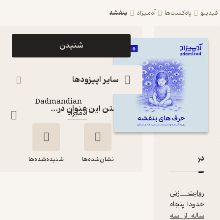
بنفشه
و
پادکست‌ها
آدمیزاد
اپیزود بنفشه
شنیدن
پادکست آدمیزاد
پادکست‌
سایر اپیزودها
Saman
گوینده
:
Dadmandian
گذاشتن این عنوان در...
آدمیزاد
کانال
:
دربارۀ بنفشه
نقدها و امتیازها
نشان‌شده‌ها
شنیده‌شده‌ها
روایت زنی
بنفشه
حدودا پنجاه
ساله از سه