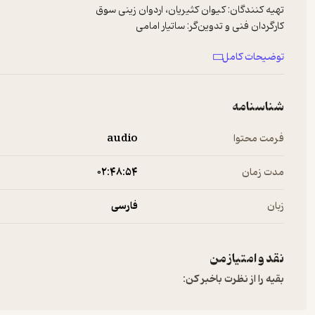
تهیه کنندگان: کیوان کثیریان، اردوان زینی سوق
کارگردان فنی و تدوین‌گر: ساتیار امامی
محصول پایگاه خبری تحلیلی سینماسینما
توضیحات کامل
برای پیشنهادها و تبلیغات در پادکست فارسی با ما در ارتباط باشید:
info@Newsha.com
See
omnystudio.com/listener
for privacy information.
شناسنامه
فرمت محتوا
audio
مدت زمان
۰۲:۴۸:۵۴
زبان
فارسی
نقد و امتیاز من
بقیه را از نظرت باخبر کن: