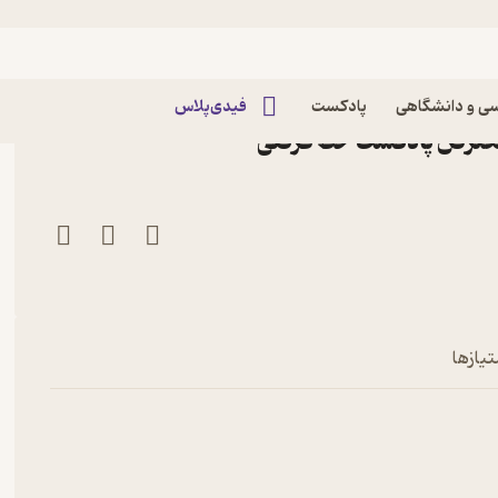
مند معترض
پژوهشگر مطالعات انتقادی هنر |
ی و دانشگاهی
پادکست
فیدی‌پلاس
 معترض پادکست خط فرضی
تیازها