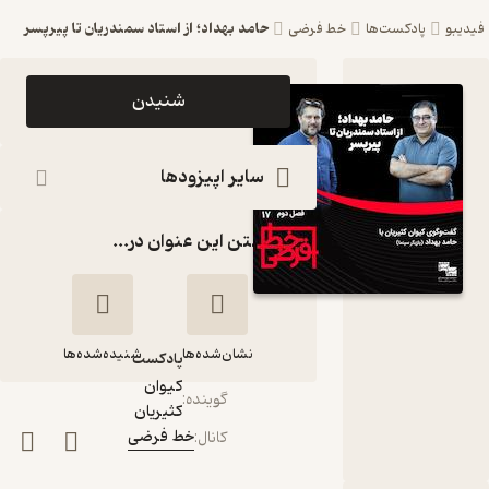
حامد بهداد؛ از استاد سمندریان تا پیرپسر
فیدیبو
پادکست‌ها
خط فرضی
اپیزود حامد
شنیدن
بهداد؛ از
استاد
سایر اپیزودها
سمندریان
گذاشتن این عنوان در...
تا پیرپسر
پادکست
خط فرضی
نشان‌شده‌ها
شنیده‌شده‌ها
پادکست‌
کیوان
گوینده
:
کثیریان
حامد بهداد؛ از استاد
خط فرضی
کانال
:
سمندریان تا پیرپسر