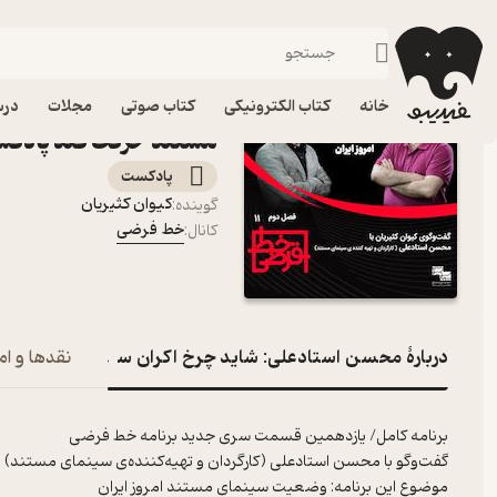
محسن استادعلی: شاید چرخ اکران سینمای
فیدیبو
پادکست‌ها
خط فرضی
اپیزود محسن استادعلی:
خانه
کتاب الکترونیکی
کتاب صوتی
مجلات
درس
مستند حرکت کند پادک
پادکست‌
کیوان کثیریان
گوینده
:
خط فرضی
کانال
:
دربارۀ محسن استادعلی: شاید چرخ اکران سینمای مستند 
نقدها و ام
برنامه کامل/ یازدهمین قسمت سری جدید برنامه خط فرضی
گفت‌وگو با محسن استادعلی (کارگردان و تهیه‌کننده‌ی سینمای مستند)
موضوع این برنامه: وضعیت سینمای مستند امروز ایران