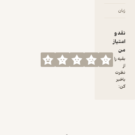
privacy
informati
زبان
فارسی
on.
نقد و
امتیاز
من
بقیه را
از
نظرت
باخبر
کن: