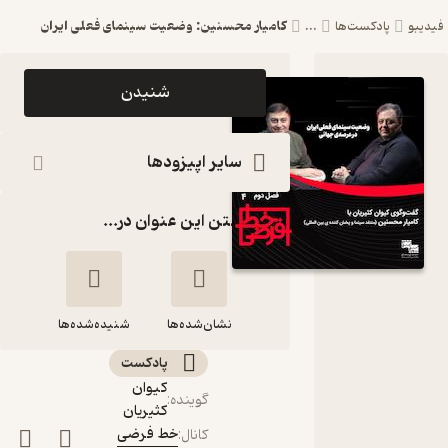
کامیار محسنین: وضعیت سینمای فعلی ایران
فیدیبو
پادکست‌ها
...
اپیزود
شنیدن
کامیار
محسنین:
سایر اپیزودها
وضعیت
گذاشتن این عنوان در...
سینمای
فعلی ایران
پادکست
نشان‌شده‌ها
خط فرضی
شنیده‌شده‌ها
پادکست‌
کامیار محسنین:
کیوان
گوینده
:
وضعیت سینمای
کثیریان
فعلی ایران
خط فرضی
کانال
: