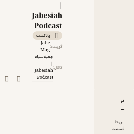
حیدو هدایتی
|
Jabesiah
Podcast
پادکست‌
Jabe
گوینده
:
Mag
جعبه‌سیاه
|
کانال
:
Jabesiah
Podcast
دربارۀ پادکست جعبه‌سیاه | قسمت ۲۲ | ویژه نوروز | گفت‌وگو با حیدو هدایتی
نقدها و امتیازها
این‌جا
قسمت