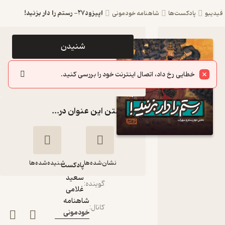
اپیزود۲۷- رستم را دار بزنید!
فیدیبو
پادکست‌ها
شاهنامه خودمونی
اپیزود
شنیدن
اپیزود۲۷-
خطایی رخ داد، اتصال اینترنت خود را بررسی کنید.
رستم را دار
سایر اپیزودها
بزنید!
گذاشتن این عنوان در...
پادکست
شاهنامه
خودمونی
نشان‌شده‌ها
شنیده‌شده‌ها
پادکست‌
سعید
گوینده
:
غلامی
اپیزود۲۷- رستم را
شاهنامه
کانال
:
دار بزنید!
خودمونی