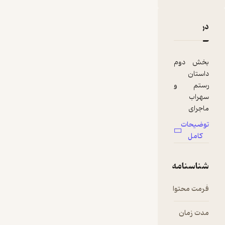
دربارۀ اپیزود۲۷- رستم را دار بزنید!
نقدها و امتیازها
بخش دوم
داستان
رستم و
سهراب
ماجرای
دعوای
توضیحات
کی‌کاووس و
کامل
رستم
و نفوذ
شناسنامه
مخفیانه
رستم به
فرمت محتوا
audio
لشگر
سهراب
***
مدت زمان
۴۶:۴۱
در این اپیزود