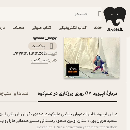
اپیزود ۱۷) روزی روزگاری در علم‌کوه
فیدیبو
پادکست‌ها
بیس‌کمپ
اپیزود اپیزو
خانه
کتاب الکترونیکی
کتاب صوتی
مجلات
درس
بیس‌کمپ
پادکست‌
Payam Hamzei
گوینده
:
بیس‌کمپ
کانال
:
دربارۀ اپیزود ۱۷) روزی روزگاری در علم‌کوه
نقدها و امتیازه
در این اپیزود خاطرات دوران 
سعید عریان‌پور، داستان اولین صعود زمستانی مسیر همدانی‌ها را روایت
Hosted on A. See
a.com/privacy
for more information.