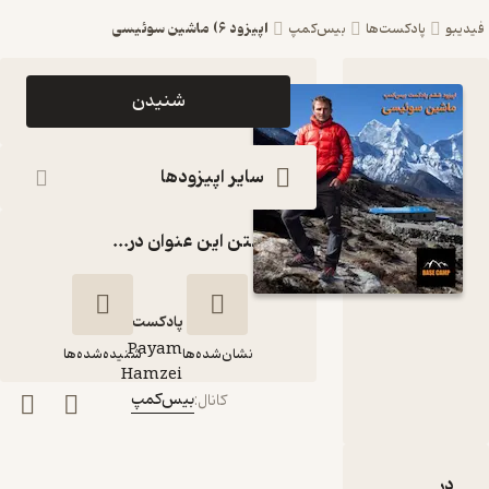
اپیزود ۶) ماشین سوئیسی
فیدیبو
پادکست‌ها
بیس‌کمپ
اپیزود
شنیدن
اپیزود ۶)
ماشین
سایر اپیزودها
سوئیسی
گذاشتن این عنوان در...
پادکست
بیس‌کمپ
پادکست‌
Payam
نشان‌شده‌ها
شنیده‌شده‌ها
گوینده
:
Hamzei
بیس‌کمپ
کانال
:
اپیزود ۶) ماشین
سوئیسی
دربارۀ اپیزود ۶) ماشین سوئیسی
نقدها و امتیازها