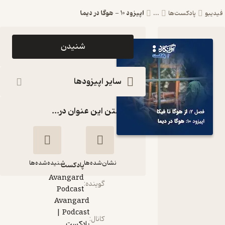
اپیزود ۱۰ - هوگا در دیما
دیبو
پادکست‌ها
...
اپیزود اپیزود
شنیدن
۱۰ - هوگا در
دیما
سایر اپیزودها
Avangard
گذاشتن این عنوان در...
Podcast |
پادکست
آوانگارد
نشان‌شده‌ها
شنیده‌شده‌ها
پادکست‌
Avangard
گوینده
:
Podcast
اپیزود ۱۰ - هوگا در
Avangard
دیما
Podcast |
کانال
:
پادکست